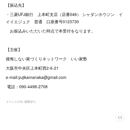
【振込先】
・三菱UFJ銀行 上本町支店（店番046） シャダンホウジン イ
イイエジュク 普通 口座番号0123730
お振込みいただいた時点で本受付をなります。
【主催】
後悔しない家づくりネットワーク いい家塾
大阪市中央区上本町西2-6-21
e-mail:yujikamanaka@gmail.com
電話：090-4498-2708
イベント
(
13
)
講座
(
21
)