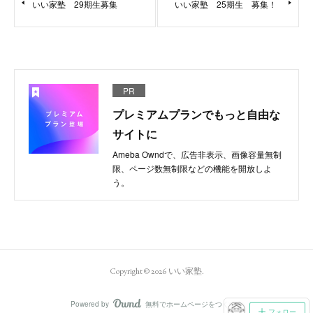
いい家塾 29期生募集
いい家塾 25期生 募集！
PR
プレミアムプランでもっと自由な
サイトに
Ameba Owndで、広告非表示、画像容量無制
限、ページ数無制限などの機能を開放しよ
う。
Copyright ©
2026
いい家塾
.
Powered by
無料でホームページをつくろう
AmebaOwnd
フォロー