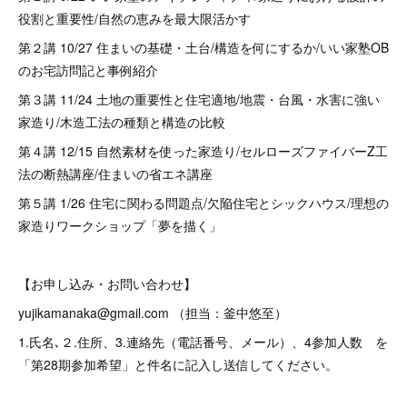
役割と重要性/自然の恵みを最大限活かす
第２講 10/27 住まいの基礎・土台/構造を何にするか/いい家塾OB
のお宅訪問記と事例紹介
第３講 11/24 土地の重要性と住宅適地/地震・台風・水害に強い
家造り/木造工法の種類と構造の比較
第４講 12/15 自然素材を使った家造り/セルローズファイバーZ工
法の断熱講座/住まいの省エネ講座
第５講 1/26 住宅に関わる問題点/欠陥住宅とシックハウス/理想の
家造りワークショップ「夢を描く」
【お申し込み・お問い合わせ】
yujikamanaka@gmail.com （担当：釜中悠至）
1.氏名､２.住所、3.連絡先（電話番号、メール）、4参加人数 を
「第28期参加希望」と件名に記入し送信してください。