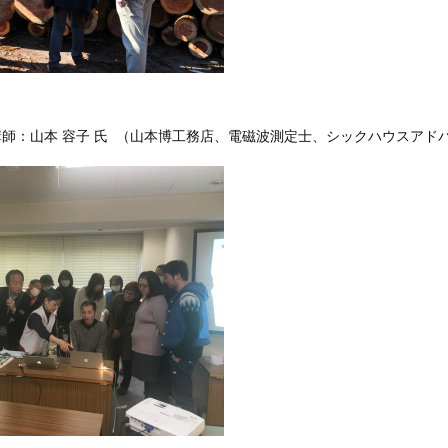
講師：山本 容子 氏 （山本博工務店、電磁波測定士、シックハウスアド