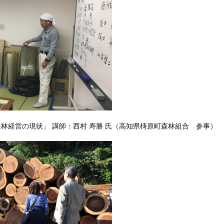
森林経営の現状」 講師：西村 寿勝 氏（高知県梼原町森林組合 参事）