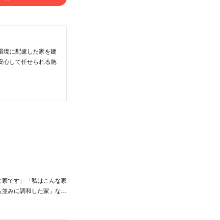
環境に配慮した家を建
安心して任せられる施
。
な家です」「私はこんな家
ち並みに調和した家」な…