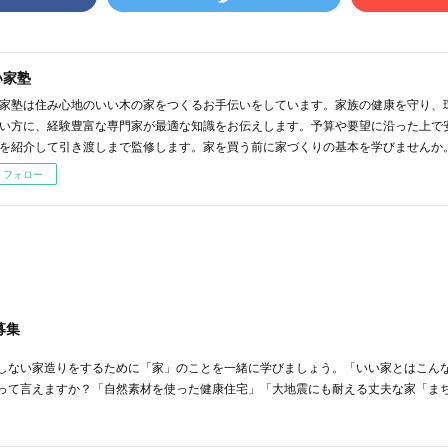
い家塾
家塾は住み心地のいい木の家をつくるお手伝いをしています。家族の健康を守り、
い方に、経験豊富な専門家が最適な知識をお伝えします。予算や要望に沿った上で
を紹介して引き渡しまで監修します。家を買う前に家づくりの基本を学びませんか
フォロー
募集
しない家造りをするために「家」のことを一緒に学びましょう。「いい家とはこん
って言えますか？「自然素材を使った健康住宅」「大地震にも耐える丈夫な家「ま